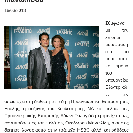
16/03/2013
Σύμφωνα
με την
επίσημη
μετάφραση
από το
μεταφραστι
κό τμήμα
του
υπουργείου
Εξωτερικώ
ν, την
οποία έχει στη διάθεση της ήδη η Προανακριτική Επιτροπή της
Βουλής, η σύζυγος του βουλευτή της ΝΔ και μέλους της
Προανακριτικής Επιτροπής Άδωνι Γεωργιάδη εμφανίζεται ως
«αντιπρόσωπος του πελάτη», Θεόδωρου Μανωλίδη, ο οποίος
διατηρεί λογαριασμό στην τράπεζα HSBC αλλά και ράβδους