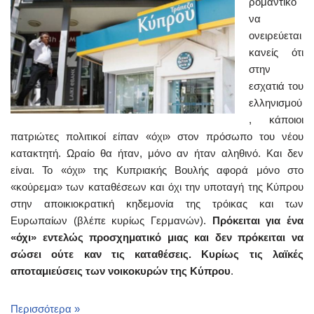
ρομαντικό
να
ονειρεύεται
κανείς ότι
στην
εσχατιά του
ελληνισμού
, κάποιοι
πατριώτες πολιτικοί είπαν «όχι» στον πρόσωπο του νέου
κατακτητή. Ωραίο θα ήταν, μόνο αν ήταν αληθινό. Και δεν
είναι. Το «όχι» της Κυπριακής Βουλής αφορά μόνο στο
«κούρεμα» των καταθέσεων και όχι την υποταγή της Κύπρου
στην αποικιοκρατική κηδεμονία της τρόικας και των
Ευρωπαίων (βλέπε κυρίως Γερμανών).
Πρόκειται για ένα
«όχι» εντελώς προσχηματικό μιας και δεν πρόκειται να
σώσει ούτε καν τις καταθέσεις. Κυρίως τις λαϊκές
αποταμιεύσεις των νοικοκυρών της Κύπρου
.
Περισσότερα »