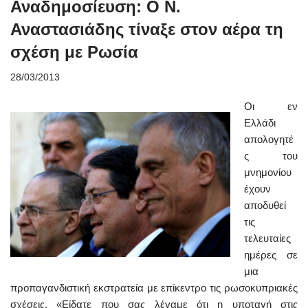
Αναδημοσίευση: Ο Ν.
Αναστασιάδης τίναξε στον αέρα τη
σχέση με Ρωσία
28/03/2013
Οι εν
Ελλάδι
απολογητέ
ς του
μνημονίου
έχουν
αποδυθεί
τις
τελευταίες
ημέρες σε
μια
προπαγανδιστική εκστρατεία με επίκεντρο τις ρωσοκυπριακές
σχέσεις. «Είδατε που σας λέγαμε ότι η υποταγή στις