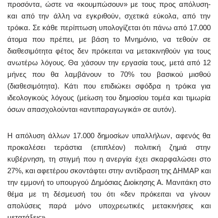
προσόντα, ώστε να «κουμπώσουν» με τους προς απόλυση-
και από την άλλη να εγκριθούν, σχετικά εύκολα, από την
τρόικα. Σε κάθε περίπτωση υπολογίζεται ότι πάνω από 17.000
άτομα που πρέπει, με βάση το Μνημόνιο, να τεθούν σε
διαθεσιμότητα φέτος δεν πρόκειται να μετακινηθούν για τους
ανωτέρω λόγους. Θα χάσουν την εργασία τους, μετά από 12
μήνες που θα λαμβάνουν το 70% του βασικού μισθού
(διαθεσιμότητα). Κάτι που επιδιώκει σφόδρα η τρόικα για
ιδεολογικούς λόγους (μείωση του δημοσίου τομέα και τιμωρία
όσων απασχολούνται «αντιπαραγωγικά» σε αυτόν).
Η απόλυση άλλων 17.000 δημοσίων υπαλλήλων, αφενός θα
προκαλέσει τεράστια (επιπλέον) πολιτική ζημιά στην
κυβέρνηση, τη στιγμή που η ανεργία έχει σκαρφαλώσει στο
27%, και αφετέρου σκοντάφτει στην αντίδραση της ΔΗΜΑΡ και
την εμμονή το υπουργού Δημόσιας Διοίκησης Α. Μανιτάκη στο
θέμα με τη δέσμευσή του ότι «δεν πρόκειται να γίνουν
απολύσεις παρά μόνο υποχρεωτικές μετακινήσεις και
μετατάξεις».