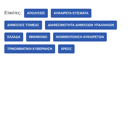
Ετικέτες:
ΑΠΟΛΎΣΕΙΣ
ΑΥΘΑΊΡΕΤΑ ΚΤΊΣΜΑΤΑ
ΔΗΜΌΣΙΟΣ ΤΟΜΈΑΣ
ΔΙΑΘΕΣΙΜΌΤΗΤΑ ΔΗΜΟΣΊΩΝ ΥΠΑΛΛΉΛΩΝ
ΕΛΛΆΔΑ
ΜΝΗΜΌΝΙΟ
ΝΟΜΙΜΟΠΟΊΗΣΗ ΑΥΘΑΙΡΈΤΩΝ
ΤΡΙΚΟΜΜΑΤΙΚΉ ΚΥΒΈΡΝΗΣΗ
ΧΡΈΟΣ