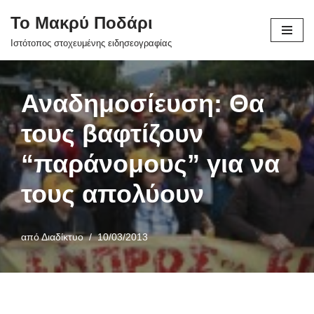
Το Μακρύ Ποδάρι
Μεταπηδήστε
Ιστότοπος στοχευμένης ειδησεογραφίας
στο
περιεχόμενο
Αναδημοσίευση: Θα
τους βαφτίζουν
“παράνομους” για να
τους απολύουν
από
Διαδίκτυο
10/03/2013