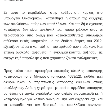
Σε αυτό το περιβάλλον στην κυβέρνηση, κυρίως στο
υπουργείο Οικονομικών, κατατέθηκε η άποψη της αύξησης
των απολύσεων επίορκων υπαλλήλων. Και επειδή ο σχετικός
κατάλογος δεν είναι ανεξάντλητος, πόσω μάλλον όταν οι
περισσότεροι υπό δίωξη (και καταδικασθέντες) υπάλληλοι
ετέθεσαν εκτός υπηρεσίας με τις διαθεσιμότητες του 2012,
εξετάζουν τώρα την… αύξηση του αριθμού των επιόρκων. Και
επειδή δύσκολα αυξάνεται η εγκληματικότητα, αύξησαν τις
ενέργειες ή παραλείψεις που χαρακτηρίζονται εγκληματικές…
Προς τούτο τους προσφέρει ευκαιρίες εύκολης απονομής
κατηγοριών το γ’ Μνημόνιο (ο νόμος 4093/12), καθώς εκεί
διευρύνθηκαν οι περιπτώσεις απόδοσης ευθυνών στους
υπαλλήλους. Ακόμη χειρότερα, μπορεί ο αρμόδιος υπουργός
να θέσει σε αργία υπάλληλο που απλώς παραπέμφθηκε ή
κατηγορήθηκε για κάποιο αδίκημα. Την ίδια ευχέρεια έχει και
το «αρμόδιο για τον διορισμό του υπαλλήλου όργανο».