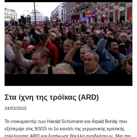
Στα ίχνη της τρόϊκας (ARD)
24/03/2015
Το ντοκυμαντέρ των Harald Schumann και Árpád Bondy που
εξέπεμψε στις 9/3/15 το 1ο κανάλι της γερμανικής κρατικής
τηλεόρασης ARD και ξεσήκωσε θύελλα αντιδράσεων. Μια πιο