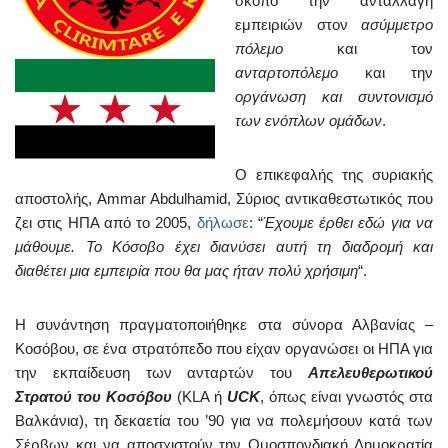
σκοπό την ανταλλαγή
εμπειριών στον
ασύμμετρο
πόλεμο
και τον
ανταρτοπόλεμο
και την
οργάνωση και συντονισμό
των ενόπλων ομάδων
.
Ο επικεφαλής της συριακής
αποστολής, Ammar Abdulhamid, Σύριος αντικαθεστωτικός που
ζει στις ΗΠΑ από το 2005,
δήλωσε
: “
Έχουμε έρθει εδώ για να
μάθουμε. Το Κόσοβο έχει διανύσει αυτή τη διαδρομή και
διαθέτει μια εμπειρία που θα μας ήταν πολύ χρήσιμη
“.
Η συνάντηση πραγματοποιήθηκε στα σύνορα Αλβανίας –
Κοσόβου, σε ένα στρατόπεδο που είχαν οργανώσει οι ΗΠΑ για
την εκπαίδευση των ανταρτών του
Απελευθερωτικού
Στρατού του Κοσόβου
(KLA ή
UCK
, όπως είναι γνωστός στα
Βαλκάνια), τη δεκαετία του ’90 για να πολεμήσουν κατά των
Σέρβων και να αποσχιστούν την Ομοσπονδιακή Δημοκρατία