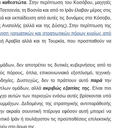
ι καθεστώτα
. Στην περίπτωση του Κοσόβου, μαχητές
Τσετσενία, τη Βοσνία και από το Ιράν έλαβαν μέρος στις
ά και εκπαίδευση από αυτές τις δυνάμεις στο Κόσοβο,
 Ανατολής (αλλά και της Δύσης). Στην περίπτωση της
τληση χρηματικών και στρατιωτικών πόρων κυρίως από
κή Αραβία αλλά και τη Τουρκία, που προσπαθούν να
άδων, δεν αποτρέπει τις δυτικές κυβερνήσεις από το
ς πόρους, όπλα, επικοινωνιακό εξοπλισμό, τεχνική-
 οδηγίες. Δυστυχώς, δεν το πράττουν αυτό
παρά
την
νοπλων ομάδων, αλλά
ακριβώς εξαιτίας της
. Είναι πιο
λεγχο αυτών των περιοχών ενόσω αυτές βρίσκονται υπό
συμμάχων. Δεδομένης της στρατηγικής αντιπαράθεσής
την ακραία σουνιτική πτέρυγα εφόσον αυτή μπορεί να
ιτικό Ιράν ή τουλάχιστον τις προϋποθέσεις επιλεκτικής
ούν στο άρμα της.