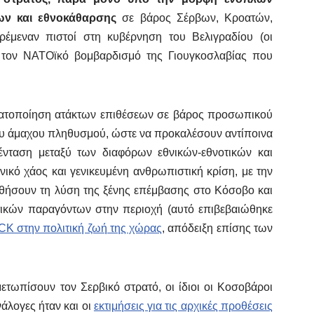
ων και εθνοκάθαρσης
σε βάρος Σέρβων, Κροατών,
έμεναν πιστοί στη κυβέρνηση του Βελιγραδίου (οι
ά τον ΝΑΤΟϊκό βομβαρδισμό της Γιουγκοσλαβίας που
ματοποίηση ατάκτων επιθέσεων σε βάρος προσωπικού
του άμαχου πληθυσμού, ώστε να προκαλέσουν αντίποινα
 ένταση μεταξύ των διαφόρων εθνικών-εθνοτικών και
ικό χάος και γενικευμένη ανθρωπιστική κρίση, με την
ήσουν τη λύση της ξένης επέμβασης στο Κόσοβο και
τικών παραγόντων στην περιοχή (αυτό επιβεβαιώθηκε
CK στην πολιτική ζωή της χώρας
, απόδειξη επίσης των
ετωπίσουν τον Σερβικό στρατό, οι ίδιοι οι Κοσοβάροι
άλογες ήταν και οι
εκτιμήσεις για τις αρχικές προθέσεις