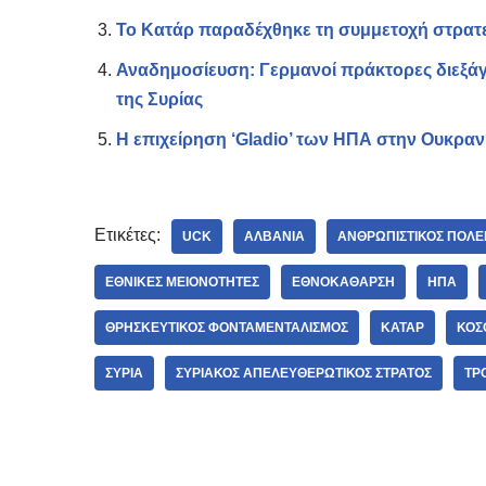
Το Κατάρ παραδέχθηκε τη συμμετοχή στρατε
Αναδημοσίευση: Γερμανοί πράκτορες διεξάγ
της Συρίας
Η επιχείρηση ‘Gladio’ των ΗΠΑ στην Ουκραν
Ετικέτες:
UCK
ΑΛΒΑΝΊΑ
ΑΝΘΡΩΠΙΣΤΙΚΌΣ ΠΌΛ
ΕΘΝΙΚΈΣ ΜΕΙΟΝΌΤΗΤΕΣ
ΕΘΝΟΚΆΘΑΡΣΗ
ΗΠΑ
ΘΡΗΣΚΕΥΤΙΚΌΣ ΦΟΝΤΑΜΕΝΤΑΛΙΣΜΌΣ
ΚΑΤΆΡ
ΚΌΣ
ΣΥΡΊΑ
ΣΥΡΙΑΚΌΣ ΑΠΕΛΕΥΘΕΡΩΤΙΚΌΣ ΣΤΡΑΤΌΣ
ΤΡ