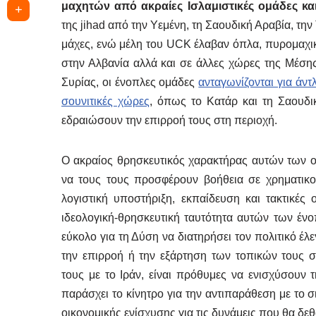
μαχητών από ακραίες Ισλαμιστικές ομάδες κα
της jihad από την Υεμένη, τη Σαουδική Αραβία, την 
μάχες, ενώ μέλη του UCK έλαβαν όπλα, πυρομαχικ
στην Αλβανία αλλά και σε άλλες χώρες της Μέσης
Συρίας, οι ένοπλες ομάδες
ανταγωνίζονται για άν
σουνιτικές χώρες
, όπως το Κατάρ και τη Σαουδι
εδραιώσουν την επιρροή τους στη περιοχή.
Ο ακραίος θρησκευτικός χαρακτήρας αυτών των ομ
να τους τους προσφέρουν βοήθεια σε χρηματικού
λογιστική υποστήριξη, εκπαίδευση και τακτικές
ιδεολογική-θρησκευτική ταυτότητα αυτών των έ
εύκολο για τη Δύση να διατηρήσει τον πολιτικό έ
την επιρροή ή την εξάρτηση των τοπικών τους 
τους με το Ιράν, είναι πρόθυμες να ενισχύσουν 
παράσχει το κίνητρο για την αντιπαράθεση με το σι
οικονομικής ενίσχυσης για τις δυνάμεις που θα δεθ