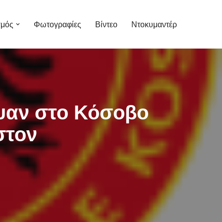
σμός
Φωτογραφίες
Βίντεο
Ντοκυμαντέρ
εψαν στο Κόσοβο
στον