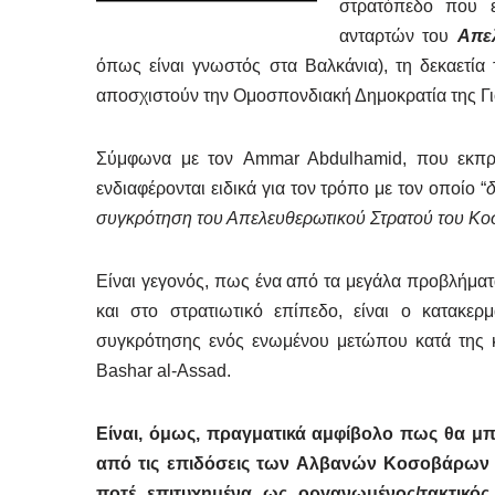
στρατόπεδο που 
ανταρτών του
Απε
όπως είναι γνωστός στα Βαλκάνια), τη δεκαετία
αποσχιστούν την Ομοσπονδιακή Δημοκρατία της Γ
Σύμφωνα με τον Ammar Abdulhamid, που εκπρο
ενδιαφέρονται ειδικά για τον τρόπο με τον οποίο “
δ
συγκρότηση του Απελευθερωτικού Στρατού του Κ
Είναι γεγονός, πως ένα από τα μεγάλα προβλήματα
και στο στρατιωτικό επίπεδο, είναι ο κατακε
συγκρότησης ενός ενωμένου μετώπου κατά της κ
Bashar al-Assad.
Eίναι, όμως, πραγματικά αμφίβολο πως θα μπ
από τις επιδόσεις των Αλβανών Κοσοβάρων 
ποτέ επιτυχημένα ως οργανωμένος/τακτικ