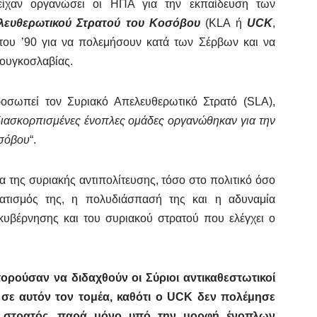
είχαν οργανώσει οι ΗΠΑ για την εκπαίδευση των
λευθερωτικού Στρατού του Κοσόβου
(KLA ή
UCK
,
 του ’90 για να πολεμήσουν κατά των Σέρβων και να
ιουγκοσλαβίας.
σωπεί τον Συριακό Απελευθερωτικό Στρατό (SLA),
ιασκορπισμένες ένοπλες ομάδες οργανώθηκαν για την
οσόβου
“.
 της συριακής αντιπολίτευσης, τόσο στο πολιτικό όσο
ρματισμός της, η πολυδιάσπασή της και η αδυναμία
υβέρνησης και του συριακού στρατού που ελέγχει ο
ορούσαν να διδαχθούν οι Σύριοι αντικαθεστωτικοί
σε αυτόν τον τομέα, καθότι ο UCK δεν πολέμησε
ός στρατός, παρά μόνο υπό την μορφή ένοπλων