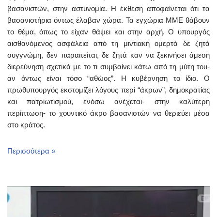
βασανιστών, στην αστυνομία. Η έκθεση αποφαίνεται ότι τα
βασανιστήρια όντως έλαβαν χώρα. Τα εγχώρια ΜΜΕ θάβουν
το θέμα, όπως το είχαν θάψει και στην αρχή. Ο υπουργός
αισθανόμενος ασφάλεια από τη μιντιακή ομερτά δε ζητά
συγγνώμη, δεν παραιτείται, δε ζητά καν να ξεκινήσει άμεση
διερεύνηση σχετικά με το τι συμβαίνει κάτω από τη μύτη του-
αν όντως είναι τόσο “αθώος”. Η κυβέρνηση το ίδιο. Ο
πρωθυπουργός εκστομίζει λόγους περί “άκρων”, δημοκρατίας
και πατριωτισμού, ενόσω ανέχεται- στην καλύτερη
περίπτωση- το χουντικό άκρο βασανιστών να θεριεύει μέσα
στο κράτος.
Περισσότερα »