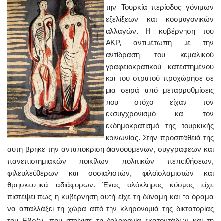
την Τουρκία περίοδος γόνιμων
εξελίξεων και κοσμογονικών
αλλαγών. Η κυβέρνηση του
ΑΚΡ, αντιμέτωπη με την
αντίδραση του κεμαλικού
γραφειοκρατικού κατεστημένου
και του στρατού προχώρησε σε
μια σειρά από μεταρρυθμίσεις
που στόχο είχαν τον
εκσυγχρονισμό και τον
εκδημοκρατισμό της τουρκικής
κοινωνίας. Στην προσπάθειά της
αυτή βρήκε την ανταπόκριση διανοουμένων, συγγραφέων και
πανεπιστημιακών ποικίλων πολιτικών πεποιθήσεων,
φιλευλεύθερων και σοσιαλιστών, φιλοϊσλαμιστών και
θρησκευτικά αδιάφορων. Ένας ολόκληρος κόσμος είχε
πιστέψει πως η κυβέρνηση αυτή είχε τη δύναμη και το όραμα
να απαλλάξει τη χώρα από την κληρονομιά της δικτατορίας
του Εβρέν, που στοίχισε τη δολοφονία εκατοντάδων και τη