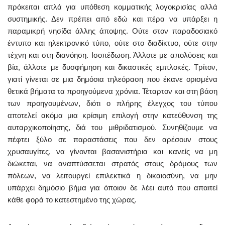
πρόκειται απλά για υπόθεση κομματικής λογοκρισίας αλλά
συστημικής. Δεν πρέπει από εδώ και πέρα να υπάρξει η
παραμικρή νησίδα άλλης άποψης. Ούτε στον παραδοσιακό
έντυπο και ηλεκτρονικό τύπο, ούτε στο διαδίκτυο, ούτε στην
τέχνη και στη διανόηση. Ισοπέδωση. Άλλοτε με απολύσεις και
βία, άλλοτε με δυσφήμηση και δικαστικές εμπλοκές. Τρίτον,
γιατί γίνεται σε μια δημόσια τηλεόραση που έκανε ορισμένα
θετικά βήματα τα προηγούμενα χρόνια. Τέταρτον και στη βάση
των προηγουμένων, διότι ο πλήρης έλεγχος του τύπου
αποτελεί ακόμα μια κρίσιμη επιλογή στην κατεύθυνση της
αυταρχικοποίησης, διά του μιθριδατισμού. Συνηθίζουμε να
πέφτει ξύλο σε παραστάσεις που δεν αρέσουν στους
χρυσαυγίτες, να γίνονται βασανιστήρια και κανείς να μη
διώκεται, να αναπτύσσεται στρατός στους δρόμους των
πόλεων, να λειτουργεί επιλεκτικά η δικαιοσύνη, να μην
υπάρχει δημόσιο βήμα για όποιον δε λέει αυτό που απαιτεί
κάθε φορά το κατεστημένο της χώρας.