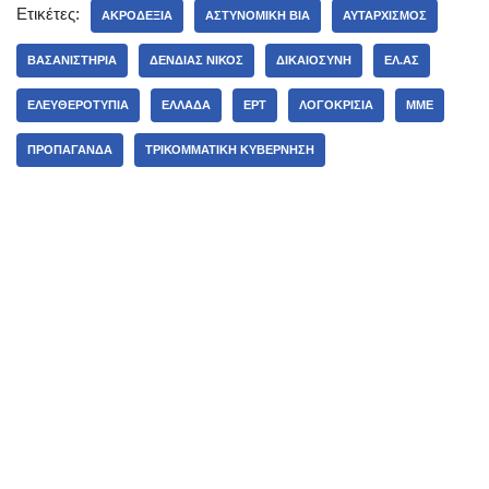
Ετικέτες:
ΑΚΡΟΔΕΞΙΆ
ΑΣΤΥΝΟΜΙΚΉ ΒΊΑ
ΑΥΤΑΡΧΙΣΜΌΣ
ΒΑΣΑΝΙΣΤΉΡΙΑ
ΔΈΝΔΙΑΣ ΝΊΚΟΣ
ΔΙΚΑΙΟΣΎΝΗ
ΕΛ.ΑΣ
ΕΛΕΥΘΕΡΟΤΥΠΊΑ
ΕΛΛΆΔΑ
ΕΡΤ
ΛΟΓΟΚΡΙΣΊΑ
ΜΜΕ
ΠΡΟΠΑΓΆΝΔΑ
ΤΡΙΚΟΜΜΑΤΙΚΉ ΚΥΒΈΡΝΗΣΗ