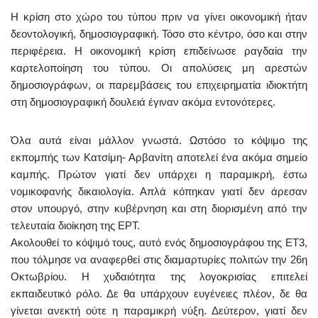
Η κρίση στο χώρο του τύπου πριν να γίνει οικονομική ήταν
δεοντολογική, δημοσιογραφική. Τόσο στο κέντρο, όσο και στην
περιφέρεια. Η οικονομική κρίση επιδείνωσε ραγδαία την
καρτελοποίηση του τύπου. Οι απολύσεις μη αρεστών
δημοσιογράφων, οι παρεμβάσεις του επιχειρηματία ιδιοκτήτη
στη δημοσιογραφική δουλειά έγιναν ακόμα εντονότερες.
Όλα αυτά είναι μάλλον γνωστά. Ωστόσο το κόψιμο της
εκπομπής των Κατσίμη- Αρβανίτη αποτελεί ένα ακόμα σημείο
καμπής. Πρώτον γιατί δεν υπάρχει η παραμικρή, έστω
νομικοφανής δικαιολογία. Απλά κόπηκαν γιατί δεν άρεσαν
στον υπουργό, στην κυβέρνηση και στη διορισμένη από την
τελευταία διοίκηση της ΕΡΤ.
Ακολουθεί το κόψιμό τους, αυτό ενός δημοσιογράφου της ΕΤ3,
που τόλμησε να αναφερθεί στις διαμαρτυρίες πολιτών την 26η
Οκτωβρίου. Η χυδαιότητα της λογοκρισίας επιτελεί
εκπαιδευτικό ρόλο. Δε θα υπάρχουν ευγένειες πλέον, δε θα
γίνεται ανεκτή ούτε η παραμικρή νύξη. Δεύτερον, γιατί δεν