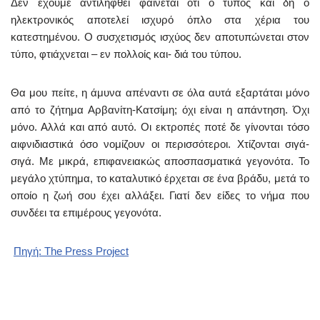
Δεν έχουμε αντιληφθεί φαίνεται ότι ο τύπος και δη ο
ηλεκτρονικός αποτελεί ισχυρό όπλο στα χέρια του
κατεστημένου. Ο συσχετισμός ισχύος δεν αποτυπώνεται στον
τύπο, φτιάχνεται – εν πολλοίς και- διά του τύπου.
Θα μου πείτε, η άμυνα απέναντι σε όλα αυτά εξαρτάται μόνο
από το ζήτημα Αρβανίτη-Κατσίμη; όχι είναι η απάντηση. Όχι
μόνο. Αλλά και από αυτό. Οι εκτροπές ποτέ δε γίνονται τόσο
αιφνιδιαστικά όσο νομίζουν οι περισσότεροι. Χτίζονται σιγά-
σιγά. Με μικρά, επιφανειακώς αποσπασματικά γεγονότα. Το
μεγάλο χτύπημα, το καταλυτικό έρχεται σε ένα βράδυ, μετά το
οποίο η ζωή σου έχει αλλάξει. Γιατί δεν είδες το νήμα που
συνδέει τα επιμέρους γεγονότα.
Πηγή: The Press Project