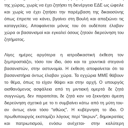
της χώρας, χωρίς να έχει ζητήσει τη διενέργεια ΕΔΕ ως ώφειλε
και χωρίς να έχει ζητήσει την παρέμβαση της δικαιοσύνης
όπως έπρεπε να κάνει, βγαίνει στη Βουλή και απαξιώνει τις
καταγγελίες. Αποφαίνεται μόνος του ότι ουδέποτε έλαβαν
χώρα οι βασανισμοί και εγκαλεί όσους ζητούν διερεύνηση του
ζητήματος.
Λίγες ημέρες αργότερα η ιατροδικαστική έκθεση τον
ξεμπροστιάζει, τόσο τον ίδιο, όσο και τα χουντικά στεγανά
βασανιστών, στην αστυνομία. Η έκθεση αποφαίνεται ότι τα
βασανιστήρια όντως έλαβαν χώρα. Τα εγχώρια ΜΜΕ θάβουν
το θέμα, όπως το είχαν θάψει και στην αρχή. Ο υπουργός
αισθανόμενος ασφάλεια από τη μιντιακή ομερτά δε ζητά
συγγνώμη, δεν παραιτείται, δε ζητά καν να ξεκινήσει άμεση
διερεύνηση σχετικά με το τι συμβαίνει κάτω από τη μύτη του-
αν όντως είναι τόσο “αθώος”. Η κυβέρνηση το ίδιο. Ο
πρωθυπουργός εκστομίζει λόγους περί “άκρων”, δημοκρατίας
και πατριωτισμού, ενόσω ανέχεται- στην καλύτερη