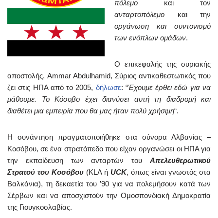
πόλεμο
και τον
ανταρτοπόλεμο
και την
οργάνωση και συντονισμό
των ενόπλων ομάδων
.
Ο επικεφαλής της συριακής
αποστολής, Ammar Abdulhamid, Σύριος αντικαθεστωτικός που
ζει στις ΗΠΑ από το 2005,
δήλωσε
: “
Έχουμε έρθει εδώ για να
μάθουμε. Το Κόσοβο έχει διανύσει αυτή τη διαδρομή και
διαθέτει μια εμπειρία που θα μας ήταν πολύ χρήσιμη
“.
Η συνάντηση πραγματοποιήθηκε στα σύνορα Αλβανίας –
Κοσόβου, σε ένα στρατόπεδο που είχαν οργανώσει οι ΗΠΑ για
την εκπαίδευση των ανταρτών του
Απελευθερωτικού
Στρατού του Κοσόβου
(KLA ή
UCK
, όπως είναι γνωστός στα
Βαλκάνια), τη δεκαετία του ’90 για να πολεμήσουν κατά των
Σέρβων και να αποσχιστούν την Ομοσπονδιακή Δημοκρατία
της Γιουγκοσλαβίας.