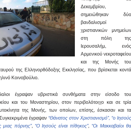
Δεκεμβρίου,
σημειώθηκαν δύ
βανδαλισμοί
χριστιανικών μνημείω
στη πόλη τη
Ιερουσαλήμ, ενό
Αρμενικού νεκροταφείο
και της Μονής το
ταυρού της Ελληνορθόδοξης Εκκλησίας, που βρίσκεται κοντ
ηλινό Κοινοβούλιο.
δαλοι έγραψαν υβριστικά συνθήματα στην είσοδο το
είου και του Μοναστηρίου, στον περιβολότοιχο και σε τρί
υτοκίνητα της Μονής, των οποίων, επίσης, έσκασαν και τ
 Συγκεκριμένα έγραψαν
“Θάνατος στον Χριστιανισμό”, “ο Ιησού
ος μιας πόρνης”
,
“Ο Ιησούς είναι πίθηκος”
,
“Οι Μακκαβαίοι θ