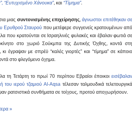
”,
“Ευτυχισμένο Χάνουκα”
, και
“Τίμημα”
.
σια μιας
συντονισμένης επιχείρησης
,
άγνωστοι επιτέθηκαν σ
ου Ερυθρού Σταυρού
που μετέφερε συγγενείς κρατουμένων απ
λα που κρατούνται σε Ισραηλινές φυλακές και έβαλαν φωτιά σ
οκίνητο στο χωριό Σούκμπα της Δυτικής Όχθης, κοντά στ
 κι έγραψαν με σπρέϋ “καλές γιορτές” και “τίμημα” σε κάποι
οντά στο φλεγόμενο όχημα.
α τη Τετάρτη το πρωί 70 περίπου Εβραίοι έποικοι
εισέβαλα
ή του ιερού τζαμιού Al-Aqsa
τέλεσαν ταλμουδικά τελετουργικ
ψαν ρατσιστικά συνθήματα σε τοίχους, προτού αποχωρήσουν.
τερα »