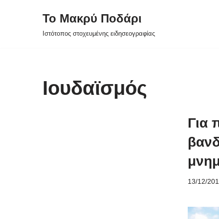
Το Μακρύ Ποδάρι
Μεταπηδήστε
Ιστότοπος στοχευμένης ειδησεογραφίας
στο
περιεχόμενο
Ιουδαϊσμός
Για 
βανδ
μνημ
13/12/20