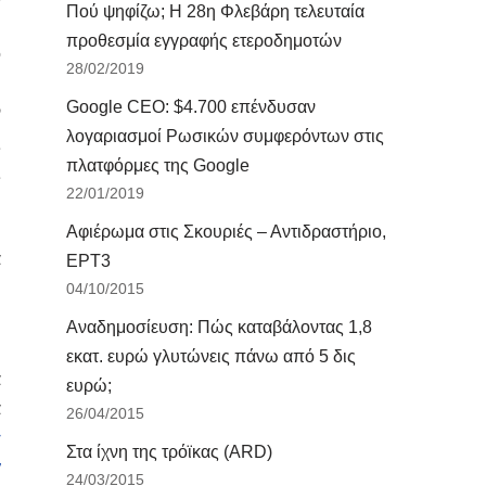
Πού ψηφίζω; Η 28η Φλεβάρη τελευταία
προθεσμία εγγραφής ετεροδημοτών
ο
28/02/2019
Google CEO: $4.700 επένδυσαν
ν
λογαριασμοί Ρωσικών συμφερόντων στις
ς
πλατφόρμες της Google
ς
22/01/2019
υ
υ
Αφιέρωμα στις Σκουριές – Αντιδραστήριο,
ά
ΕΡΤ3
04/10/2015
Αναδημοσίευση: Πώς καταβάλοντας 1,8
υ
εκατ. ευρώ γλυτώνεις πάνω από 5 δις
α
ευρώ;
α
26/04/2015
ς
Στα ίχνη της τρόϊκας (ARD)
α
24/03/2015