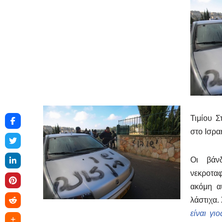
Τιμίου Σ
στο Ισρα
Οι βάν
νεκροταφ
ακόμη α
λάστιχα.
είναι γι