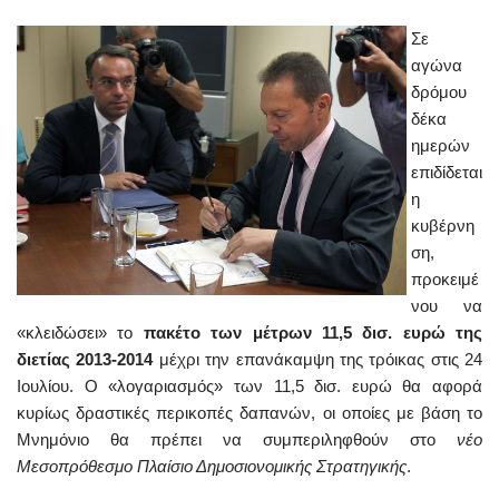
Σε
αγώνα
δρόμου
δέκα
ημερών
επιδίδεται
η
κυβέρνη
ση,
προκειμέ
νου να
«κλειδώσει» το
πακέτο των μέτρων 11,5 δισ. ευρώ της
διετίας 2013-2014
μέχρι την επανάκαμψη της τρόικας στις 24
Ιουλίου. Ο «λογαριασμός» των 11,5 δισ. ευρώ θα αφορά
κυρίως δραστικές περικοπές δαπανών, οι οποίες με βάση το
Μνημόνιο θα πρέπει να συμπεριληφθούν στο
νέο
Μεσοπρόθεσμο Πλαίσιο Δημοσιονομικής Στρατηγικής
.