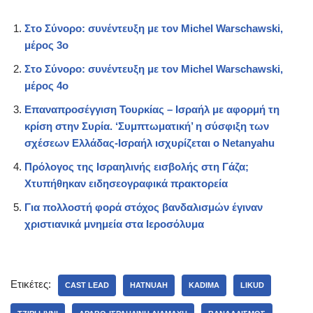
Στο Σύνορο: συνέντευξη με τον Michel Warschawski,
μέρος 3ο
Στο Σύνορο: συνέντευξη με τον Michel Warschawski,
μέρος 4ο
Επαναπροσέγγιση Τουρκίας – Ισραήλ με αφορμή τη
κρίση στην Συρία. ‘Συμπτωματική’ η σύσφιξη των
σχέσεων Ελλάδας-Ισραήλ ισχυρίζεται ο Netanyahu
Πρόλογος της Ισραηλινής εισβολής στη Γάζα;
Χτυπήθηκαν ειδησεογραφικά πρακτορεία
Για πολλοστή φορά στόχος βανδαλισμών έγιναν
χριστιανικά μνημεία στα Ιεροσόλυμα
Ετικέτες:
CAST LEAD
HATNUAH
KADIMA
LIKUD