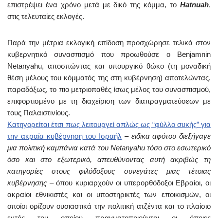
επιστρέψει ένα χρόνο μετά με δικό της κόμμα, το
Hatnuah
,
στις τελευταίες εκλογές.
Παρά την μέτρια εκλογική επίδοση προσχώρησε τελικά στον
κυβερνητικό συνασπισμό που προωθούσε ο Benjamnin
Netanyahu, αποσπώντας και υπουργικό θώκο (τη μοναδική
θέση μέλους του κόμματός της στη κυβέρνηση) αποτελώντας,
παραδόξως, το πιο μετριοπαθές ίσως μέλος του συνασπισμού,
επιφορτισμένο με τη διαχείριση των διαπραγματεύσεων με
τους Παλαιστινίους.
Κατηγορείται έτσι πως λειτουργεί απλώς ως “φύλλο συκής” για
την ακραία κυβέρνηση του Ισραήλ
–
ειδικα αφότου διεξήγαγε
μια πολιτική καμπάνια κατά του Netanyahu τόσο στο εσωτερικό
όσο και στο εξωτερικό, απευθύνοντας αυτή ακριβώς τη
κατηγορίες στους φιλόδοξους συνεγάτες μιας τέτοιας
κυβέρνησης
– όπου κυριαρχούν οι υπερορθόδοξοι Εβραίοι, οι
ακραίοι εθνικιστές και οι υποστηρικτές των εποικισμών, οι
οποίοι ορίζουν ουσιαστικά την πολιτική ατζέντα και το πλαίσιο
εντός του οποίου πραγματοποιούνται οι όποιες