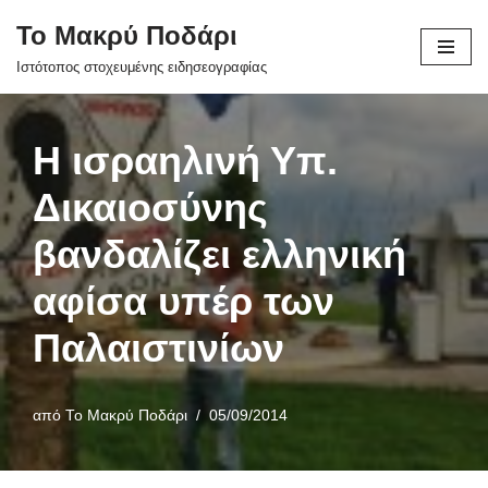
Το Μακρύ Ποδάρι
Μεταπηδήστε
Ιστότοπος στοχευμένης ειδησεογραφίας
στο
περιεχόμενο
Η ισραηλινή Υπ.
Δικαιοσύνης
βανδαλίζει ελληνική
αφίσα υπέρ των
Παλαιστινίων
από
Το Μακρύ Ποδάρι
05/09/2014