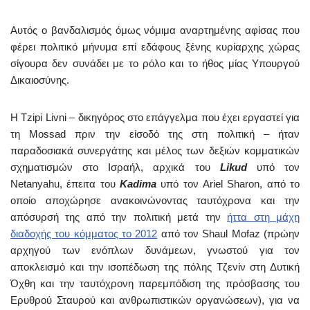
Αυτός ο βανδαλισμός όμως νόμιμα αναρτημένης αφίσας που
φέρει πολιτικό μήνυμα επί εδάφους ξένης κυρίαρχης χώρας
σίγουρα δεν συνάδει με το ρόλο και το ήθος μίας Υπουργού
Δικαιοσύνης.
Η Tzipi Livni – δικηγόρος στο επάγγελμα που έχει εργαστεί για
τη Mossad πριν την είσοδό της στη πολιτική – ήταν
παραδοσιακά συνεργάτης και μέλος των δεξιών κομματικών
σχηματισμών στο Ισραήλ, αρχικά του
Likud
υπό τον
Netanyahu, έπειτα του
Kadima
υπό τον Ariel Sharon, από το
οποίο αποχώρησε ανακοινώνοντας ταυτόχρονα και την
απόσυρσή της από την πολιτική μετά την
ήττα στη μάχη
διαδοχής του κόμματος το 2012
από τον Shaul Mofaz (πρώην
αρχηγού των ενόπλων δυνάμεων, γνωστού για τον
αποκλεισμό και την ισοπέδωση της πόλης Τζενίν στη Δυτική
Όχθη και την ταυτόχρονη παρεμπόδιση της πρόσβασης του
Ερυθρού Σταυρού και ανθρωπιστικών οργανώσεων), για να