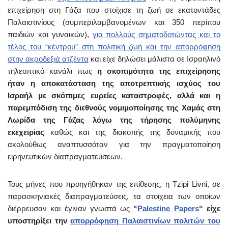
επιχείρηση στη Γάζα που στοίχισε τη ζωή σε εκατοντάδες
Παλαιστινίους (συμπεριλαμβανομένων και 350 περίπου
παιδιών και γυναικών),
για πολλούς σηματοδοτώντας και το
τέλος του “κέντρου” στη πολιτική ζωή και την απορρόφηση
στην ακροδεξιά ατζέντα
και είχε δηλώσει μάλιστα σε Ισραηλινό
τηλεοπτικό κανάλι πως
η σκοπιμότητα της επιχείρησης
ήταν η αποκατάσταση της αποτρεπτικής ισχύος του
Ισραήλ με σκόπιμες ευρείες καταστροφές, αλλά και η
παρεμπόδιση της διεθνούς νομιμοποίησης της Χαμάς στη
Λωρίδα της Γάζας λόγω της τήρησης πολύμηνης
εκεχειρίας
καθώς και της διακοπής της δυναμικής που
ακολούθως αναπτυσσόταν για την πραγματοποίηση
ειρηνευτικών διαπραγματεύσεων.
Τους μήνες που προηγήθηκαν της επίθεσης, η Tzipi Livni, σε
παρασκηνιακές διαπραγματεύσεις, τα στοιχεια των οποίων
διέρρευσαν και έγιναν γνωστά ως
“
Palestine Papers
“
είχε
υποστηρίξει την
απορρόφηση Παλαιστινίων πολιτών του