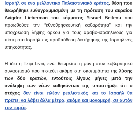
Ισραήλ σε ένα μελλοντικό Παλαιστινιακό κράτος
, θέση που
θεωρήθηκε ευθυγραμμισμένη με τη πρόταση του ακραίου
Avigdor Lieberman του κόμματος Yisrael Beitenu
που
προωθούσε την “εθνοθρησκευτική καθαρότητα” και την
υποχρέωση λήψης όρκου για τους αραβο-ισραηλινούς για
πίστη στο Ισραήλ ως προϋπόθεση διατήρησης της Ισραηλινής
υπηκοότητας.
Η ίδια η Tzipi Livni, ενώ θεωρείται η μόνη στον κυβερνητικό
συνασπισμό που πιστεύει ακόμη στη σκοπιμότητα της
λύσης
των δύο κρατών, εντούτοις λίγους μήνες μετά την
ανάληψη των νέων καθηκόντων της υποστήριξε ότι ο
στόχος
δεν είναι πλέον ρεαλιστικός και το Ισραήλ θα
πρέπει να λάβει άλλα μέτρα, ακόμη και μονομερή, σε αυτόν
τον τομέα
.