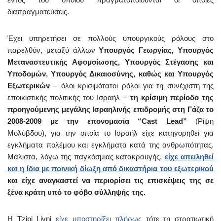
διαπραγματεύσεις.
Έχει υπηρετήσει σε πολλούς υπουργικούς ρόλους στο
παρελθόν, μεταξύ άλλων
Υπουργός Γεωργίας, Υπουργός
Μεταναστευτικής Αφομοίωσης, Υπουργός Στέγασης και
Υποδομών, Υπουργός Δικαιοσύνης, καθώς και Υπουργός
Εξωτερικών
– όλοι κρισιμότατοι ρόλοι για τη συνέχιστη της
εποικιστικής πολιτικής του Ισραήλ –
τη κρίσιμη περίοδο της
προηγούμενης μεγάλης Ισραηλινής επιδρομής στη Γάζα το
2008-2009 με την επονομασία “Cast Lead”
(Ρίψη
Μολύβδου), για την οποία το Ισραήλ είχε κατηγορηθεί για
εγκλήματα πολέμου και εγκλήματα κατά της ανθρωπότητας.
Μάλιστα, λόγω της παγκόσμιας κατακραυγής,
είχε απειληθεί
και η ίδια με ποινική δίωξη από δικαστήρια του εξωτερικού
και είχε αναγκαστεί να περιορίσει τις επισκέψεις της σε
ξένα κράτη υπό το φόβο σύλληψής της.
Η Tzipi Livni
είχε υποστηρίξει πλήρως
τότε τη στρατιωτική