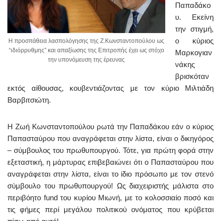
Παπαδάκο
υ. Εκείνη
την στιγμή,
ο κύριος
Η προσπάθεια λασπολόγησης της Ζ.Κωνσταντοπούλου ως
“ιδιόρρυθμης” και απαξίωσης της Επιτροπής έχει ως στόχο
Μαρκογιαν
την υπονόμευση της έρευνας
νάκης
βρισκόταν
εκτός αίθουσας, κουβεντιάζοντας με τον κύριο Μιλτιάδη
Βαρβιτσιώτη.
Η Ζωή Κωνσταντοπούλου ρωτά την Παπαδάκου εάν ο κύριος
Παπασταύρου που αναγράφεται στην λίστα, είναι ο δικηγόρος
– σύμβουλος του πρωθυπουργού. Τότε, για πρώτη φορά στην
εξεταστική, η μάρτυρας επιβεβαιώνει ότι ο Παπασταύρου που
αναγράφεται στην λίστα, είναι το ίδιο πρόσωπο με τον στενό
σύμβουλο του πρωθυπουργού! Ως διαχειριστής μάλιστα στο
περιβόητο fund του κυρίου Μιωνή, με το κολοσσιαίο ποσό και
τις φήμες περί μεγάλου πολιτικού ονόματος που κρύβεται