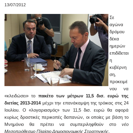
13/07/2012
Σε
αγώνα
δρόμου
δέκα
ημερών
επιδίδεται
η
κυβέρνη
ση,
προκειμέ
νου να
«κλειδώσει» το
πακέτο των μέτρων 11,5 δισ. ευρώ της
διετίας 2013-2014
μέχρι την επανάκαμψη της τρόικας στις 24
Ιουλίου. Ο «λογαριασμός» των 11,5 δισ. ευρώ θα αφορά
κυρίως δραστικές περικοπές δαπανών, οι οποίες με βάση το
Μνημόνιο θα πρέπει να συμπεριληφθούν στο
νέο
Μεσοπρόθεσμο Πλαίσιο Δημοσιονομικής Στρατηγικής
.