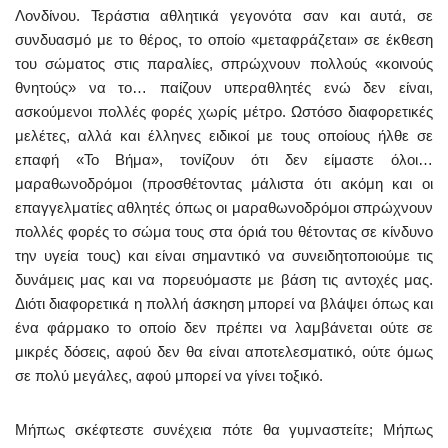
Λονδίνου. Τεράστια αθλητικά γεγονότα σαν και αυτά, σε
συνδυασμό με το θέρος, το οποίο «μεταφράζεται» σε έκθεση
του σώματος στις παραλίες, σπρώχνουν πολλούς «κοινούς
θνητούς» να το… παίζουν υπεραθλητές ενώ δεν είναι,
ασκούμενοι πολλές φορές χωρίς μέτρο. Ωστόσο διαφορετικές
μελέτες, αλλά και έλληνες ειδικοί με τους οποίους ήλθε σε
επαφή «Το Βήμα», τονίζουν ότι δεν είμαστε όλοι…
μαραθωνοδρόμοι (προσθέτοντας μάλιστα ότι ακόμη και οι
επαγγελματίες αθλητές όπως οι μαραθωνοδρόμοι σπρώχνουν
πολλές φορές το σώμα τους στα όριά του θέτοντας σε κίνδυνο
την υγεία τους) και είναι σημαντικό να συνειδητοποιούμε τις
δυνάμεις μας και να πορευόμαστε με βάση τις αντοχές μας.
Διότι διαφορετικά η πολλή άσκηση μπορεί να βλάψει όπως και
ένα φάρμακο το οποίο δεν πρέπει να λαμβάνεται ούτε σε
μικρές δόσεις, αφού δεν θα είναι αποτελεσματικό, ούτε όμως
σε πολύ μεγάλες, αφού μπορεί να γίνει τοξικό.
Μήπως σκέφτεστε συνέχεια πότε θα γυμναστείτε; Μήπως