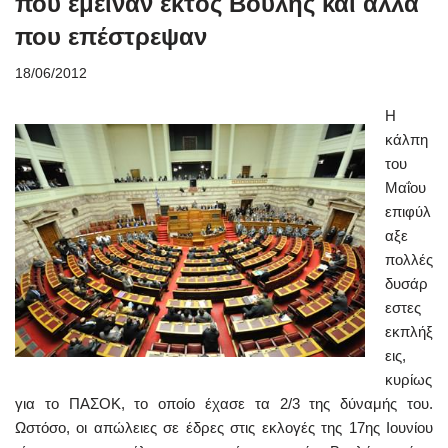
που έμειναν εκτός Βουλής και άλλα
που επέστρεψαν
18/06/2012
Η
κάλπη
του
Μαΐου
επιφύλ
αξε
πολλές
δυσάρ
εστες
εκπλήξ
εις,
κυρίως
για το ΠΑΣΟΚ, το οποίο έχασε τα 2/3 της δύναμής του.
Ωστόσο, οι απώλειες σε έδρες στις εκλογές της 17ης Ιουνίου