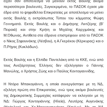
είχαν σαν αποτέλεσμα να μείνουν εκτός Βουλής ακόμα
περισσότεροι βουλευτές. Συγκεκριμένα, το ΠΑΣΟΚ έχασε μία
έδρα από το ψηφοδέλτιο Επικρατείας με αποτέλεσμα να μείνει
εκτός Βουλής η εκπρόσωπος Τύπου του κόμματος Φώφη
Γεννηματά. Εκτός Βουλής και ο Δημήτρης Λιντζέρης (Β’
Πειραιά) και στην Κρήτη οι Μιχάλης Καρχιμάκης και
Μ.Όθωνας. Αντίθετα στα έδρανα επιστρέφουν από το ΠΑΣΟΚ
ο Νίκος Σηφουνάκης (Λέσβου), η Α.Γκερέκου (Κέρκυρας) και ο
Π.Ρήγας (Κυκλάδων).
Εκτός Βουλής και η Ελπίδα Παντελάκη από το ΚΚΕ, ενώ από
τους Ανεξάρτητους Έλληνες δεν εξελέγησαν ο Γιάννης
Μανώλης, ο Χρήστος Ζώης και ο Παύλος Κοντογιαννίδης.
Η Ντόρα Μπακογιάννη, η οποία συνεργάστηκε με τη ΝΔ,
εξελέγη πρώτη στο Επικρατείας, ενώ τρεις ακόμα βουλευτές
της Δημοκρατικής Συμμαχίας κατάφεραν να εκλεγούν με τη
ΝΔ: Γιώργος Κοντογιάννης (Ηλεία), Λευτέρης Αυγενάκης
(Ηράκλειο) και Χρ.Μαρκογιαννάκης (Χανίων). Με τη ΝΔ