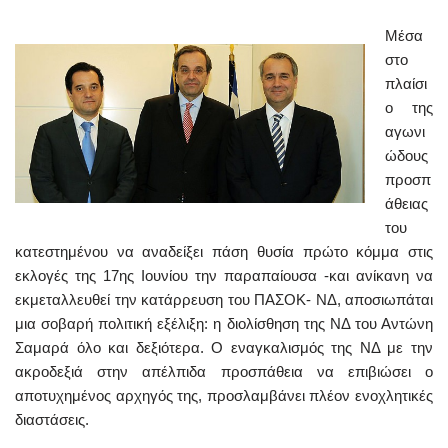
Μέσα
στο
πλαίσι
ο της
αγωνι
ώδους
προσπ
άθειας
του
κατεστημένου να αναδείξει πάση θυσία πρώτο κόμμα στις
εκλογές της 17ης Ιουνίου την παραπαίουσα -και ανίκανη να
εκμεταλλευθεί την κατάρρευση του ΠΑΣΟΚ- ΝΔ, αποσιωπάται
μια σοβαρή πολιτική εξέλιξη: η διολίσθηση της ΝΔ του Αντώνη
Σαμαρά όλο και δεξιότερα. Ο εναγκαλισμός της ΝΔ με την
ακροδεξιά στην απέλπιδα προσπάθεια να επιβιώσει ο
αποτυχημένος αρχηγός της, προσλαμβάνει πλέον ενοχλητικές
διαστάσεις.