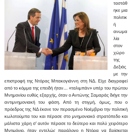
ταστάθ
ηκε μια
πολιτικ
ή
ανωμα
λία
στον
χώρο
της
Δεξιάς
με την
επιστροφή της Ντόρας Μπακογιάννη στη ΝΔ. Είχε διαγραφεί
από το κόμμα της επειδή ήταν… «ταλιμπάν» υπέρ του πρώτου
Μνημονίου ευθύς εξαρχής, όταν ο Αντώνης Σαμαράς διήγε την
αντιμνημονιακή του φάση. Από τη στιγμή, όμως, που ο
πρόεδρος της ΝΔ έκανε τον περασμένο Νοέμβριο την πολιτική
κωλοτούμπα του και πέρασε στο μνημονιακό στρατόπεδο και
μάλιστα χάρη σ’ αυτόν πέρασε το δεύτερο και πολύ χειρότερο
Μνημόνιο, ήταν εντελώς παράλογο η Ντόρα να βρίσκεται