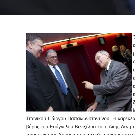
Τιτανικού Γιώργου Παπακωνσταντίνου. Η καρέκλα τ
βάρος του Ευάγγελου Βενιζέλου και ο Άκης δεν μπ
προοπτική του Σαμαρά που ατένιζε την Ευρώπη στ