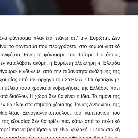
Ένα φάντασμα πλανιέται πάνω απ’ την Ευρώπη. Δεν
είναι το φάντασμα που περιγράφεται στο κομμουνιστικό
μανιφέστο. Είναι το φάντασμα του Τσίπρα. Για όσους
δεν καταλάβατε ακόμη, η Ευρώπη ολόκληρη -η Ελλάδα
σίγουρα- κινδυνεύει από την πιθανότητα ανάληψης της
εξουσίας από τον αρχηγό του ΣΥΡΙΖΑ. Ό,τι έφτιαξαν με
επιμέλεια τόσα χρόνια οι κυβερνήσεις της Ελλάδας πάει
κατά διαόλου. Η χώρα δεν θα είναι η ίδια. Το τιμόνι της
δεν θα είναι στα στιβαρά χέρια της Τόνιας Αντωνίου, της
Μαριλίζας Ξενογιαννακοπούλου, του καπετάνιου του
ης εξουσίας δεν θα τρίζει πια, κάτω από το πολιτικό
ορεί πια να βοηθήσει γιατί είναι φυλακή. Η ευρωπαϊκή
α προεκλογικά σποτ από τα παράθυρα της Αγιά Σοφιάς