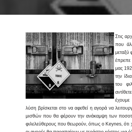
Στις αρ
που άλλ
μεταξύ 
έπρεπε 
μας 192
την ίδι
του φι
αντίθε
έχουμε
λύση βρίσκεται στο να αφεθεί η αγορά να λειτουρ
μισθών που θα φέρουν την ανάκαμψη των ποσοτή
φιλελεύθερους που θεωρούν, όπως ο Keynes, ότι χ
οι αγορές θα παραπαίουν με τεράστιο κόστος για ό