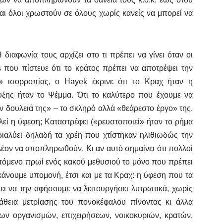
και όλοι χρωστούν σε όλους χωρίς κανείς να μπορεί να
ιαφωνία τους αρχίζει στο τι πρέπει να γίνει όταν οι
 που πίστευε ότι το κράτος πρέπει να αποτρέψει την
» ισορροπίας, ο Hayek έκρινε ότι το Κραχ ήταν η
ξης ήταν το Ψέμμα. Ότι το καλύτερο που έχουμε να
ν δουλειά της» – το σκληρό αλλά «θεάρεστο έργο» της.
λεί η ύφεση; Καταστρέφει («ρευστοποιεί» ήταν το ρήμα
ιαλύει δηλαδή τα χρέη που χτίστηκαν ηλιθιωδώς την
έον να αποπληρωθούν. Κι αν αυτό σημαίνει ότι πολλοί
επόμενο πρωί ενός κακού μεθυσιού το μόνο που πρέπει
κάνουμε υπομονή, έτσι και με τα Κραχ: η ύφεση που τα
ει να την αφήσουμε να λειτουργήσει λυτρωτικά, χωρίς
άθεια μετρίασης του πονοκέφαλου πίνοντας κι άλλα
ν οργανισμών, επιχειρήσεων, νοικοκυριών, κρατών,