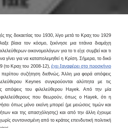
χές της δεκαετίας του 1930, λίγο μετά το Κραχ του 1929
αξε βίαια τον κόσμο, ξεκίνησε μια τιτάνια διαμάχη
φιλελεύθερων οικονομολόγων για το τι είχε συμβεί και τι
να γίνει για να καταπολεμηθεί η Κρίση. Σήμερα, το δικό
9 (το Κραχ του 2008-12),
έχει ξαναφέρει στο προσκήνιο
α περίπου συζήτηση διεθνώς. Άλλη μια φορά απόψεις
λελεύθερου Keynes συγκρούονται αλύπητα με τις
τες απόψεις του φιλελεύθερου Hayek. Από την μία
 φιλελεύθερους που θεωρούν, όπως ο Hayek, ότι η
γήσει όπως μόνο εκείνη μπορεί (με μειώσεις τιμών και
των και της απασχόλησης) και από την άλλη έχουμε
ωρίς συντονισμένη από το κράτος επενδυτική πολιτική
λους.