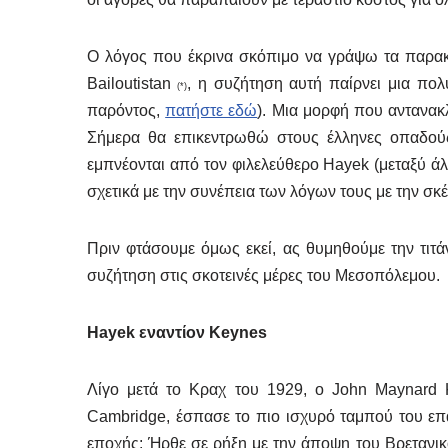
Ο λόγος που έκρινα σκόπιμο να γράψω τα παρακάτ
Bailoutistan
, η συζήτηση αυτή παίρνει μια πολ
(*)
παρόντος,
πατήστε εδώ
). Μια μορφή που αντανακ
Σήμερα θα επικεντρωθώ στους έλληνες οπαδού
εμπνέονται από τον φιλελεύθερο Hayek (μεταξύ ά
σχετικά με την συνέπεια των λόγων τους με την σκ
Πριν φτάσουμε όμως εκεί, ας θυμηθούμε την τιτ
συζήτηση στις σκοτεινές μέρες του Μεσοπόλεμου.
Hayek εναντίον Keynes
Λίγο μετά το Κραχ του 1929, ο John Maynard 
Cambridge, έσπασε το πιο ισχυρό ταμπού του ε
εποχής: Ήρθε σε ρήξη με την άποψη του Βρεταν