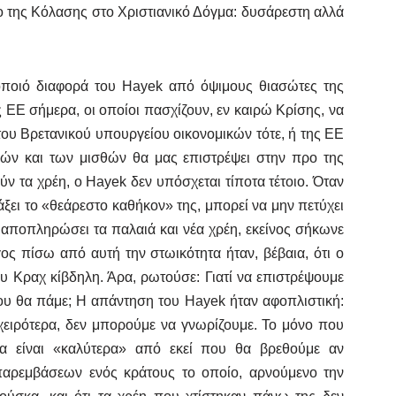
λο της Κόλασης στο Χριστιανικό Δόγμα: δυσάρεστη αλλά
δοποιό διαφορά του Hayek από όψιμους θιασώτες της
ς ΕΕ σήμερα, οι οποίοι πασχίζουν, εν καιρώ Κρίσης, να
του Βρετανικού υπουργείου οικονομικών τότε, ή της ΕΕ
ών και των μισθών θα μας επιστρέψει στην προ της
 τα χρέη, ο Hayek δεν υπόσχεται τίποτα τέτοιο. Όταν
άξει το «θεάρεστο καθήκον» της, μπορεί να μην πετύχει
 αποπληρώσει τα παλαιά και νέα χρέη, εκείνος σήκωνε
γος πίσω από αυτή την στωικότητα ήταν, βέβαια, ότι ο
 Κραχ κίβδηλη. Άρα, ρωτούσε: Γιατί να επιστρέψουμε
 που θα πάμε; Η απάντηση του Hayek ήταν αφοπλιστική:
 χειρότερα, δεν μπορούμε να γνωρίζουμε. Το μόνο που
 θα είναι «καλύτερα» από εκεί που θα βρεθούμε αν
παρεμβάσεων ενός κράτους το οποίο, αρνούμενο την