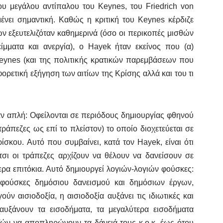
 μεγάλου αντίπαλου του Keynes, του Friedrich von
νει σημαντική. Καθώς η κριτική του Keynes κέρδιζε
 εξευτελιζόταν καθημερινά (όσο οι περικοπές μισθών
μματα και ανεργία), ο Hayek ήταν εκείνος που (α)
Keynes (και της πολιτικής κρατικών παρεμβάσεων που
ορετική εξήγηση των αιτίων της Κρίσης αλλά και του τι
αν απλή: Οφείλονται σε περιόδους δημιουργίας φθηνού
ράπεζες ως επί το πλείστον) το οποίο διοχετεύεται σε
ίσκου. Αυτό που συμβαίνει, κατά τον Hayek, είναι ότι
έτσι οι τράπεζες αρχίζουν να θέλουν να δανείσουν σε
ρα επιτόκια. Αυτό δημιουργεί λογιών-λογιών φούσκες:
 φούσκες δημόσιου δανεισμού και δημόσιων έργων,
ν αισιοδοξία, η αισιοδοξία αυξάνει τις ιδιωτικές και
 αυξάνουν τα εισοδήματα, τα μεγαλύτερα εισοδήματα
ζών να αποπληρώνουν τα δάνειά τους κ.ο.κ. έως ότου