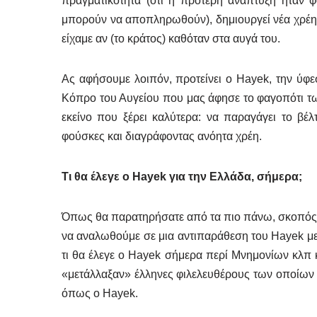
πραγματικότητα (ότι η πρότερη ανάπτυξη ήταν φ
μπορούν να αποπληρωθούν), δημιουργεί νέα χρέη κ
είχαμε αν (το κράτος) καθόταν στα αυγά του.
Ας αφήσουμε λοιπόν, προτείνει ο Hayek, την ύφ
Κόπρο του Αυγείου που μας άφησε το φαγοπότι τ
εκείνο που ξέρει καλύτερα: να παραγάγει το βέλ
φούσκες και διαγράφοντας ανόητα χρέη.
Τι θα έλεγε ο Hayek για την Ελλάδα, σήμερα;
Όπως θα παρατηρήσατε από τα πιο πάνω, σκοπός μο
να αναλωθούμε σε μια αντιπαράθεση του Hayek με 
τι θα έλεγε ο Hayek σήμερα περί Μνημονίων κλπ κ
«μετάλλαξαν» έλληνες φιλελευθέρους των οποίων η
όπως ο Hayek.