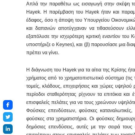
Απλά την παραθέτω ως εισαγωγή στην σκέψη του
Hayek. Η παρέμβαση του Hayek ήταν και παραμέ
έδαφος, όσο η άποψη του Υπουργείου Οικονομικών
και δαπανών αποτύγχαναν να τιθασεύσουν ελλεί
εξαπόλυσε την ισχυρότερη κριτική εναντίον του 
υποστήριζε ο Keynes), και (β) παρουσίασε μια διαφ
πρέπει να γίνει.
Η διάγνωση του Hayek για τα αίτια της Κρίσης ήτ
χρήματος από το χρηματοπιστωτικό σύστημα (τις τ
τομείς, κλάδους, επιχειρήσεις και χώρες υψηλού ρ
περίοδοι σταθερότητας ρίχνουν τα επιτόκια και 
επισφαλείς πελάτες για να τους χρεώνουν υψηλότε
Φούσκες επενδύσεων, φούσκες καταναλωτικές,
φούσκες στα χρηματιστήρια. Οι φούσκες δημιουργού
δημόσιες επενδύσεις, αυτές με την σειρά τους
επιτρέπουν στους επισφαλείς πελάτες των τραπε