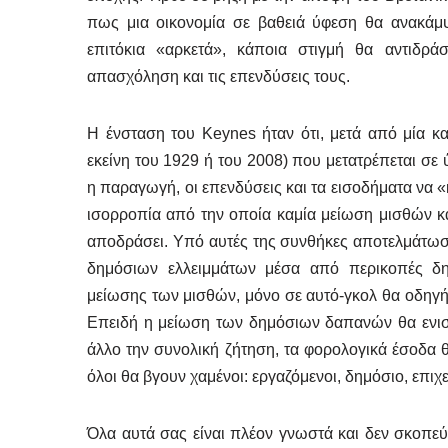
πως μια οικονομία σε βαθειά ύφεση θα ανακάμψε
επιτόκια «αρκετά», κάποια στιγμή θα αντιδράσ
απασχόληση και τις επενδύσεις τους.
Η ένσταση του Keynes ήταν ότι, μετά από μία 
εκείνη του 1929 ή του 2008) που μετατρέπεται σε 
η παραγωγή, οι επενδύσεις και τα εισοδήματα να 
ισορροπία από την οποία καμία μείωση μισθών κα
αποδράσει. Υπό αυτές της συνθήκες αποτελμάτωσ
δημόσιων ελλειμμάτων μέσα από περικοπές δ
μείωσης των μισθών, μόνο σε αυτό-γκολ θα οδηγήσε
Επειδή η μείωση των δημόσιων δαπανών θα ενισχ
άλλο την συνολική ζήτηση, τα φορολογικά έσοδα θα
όλοι θα βγουν χαμένοι: εργαζόμενοι, δημόσιο, επιχε
Όλα αυτά σας είναι πλέον γνωστά και δεν σκοπ