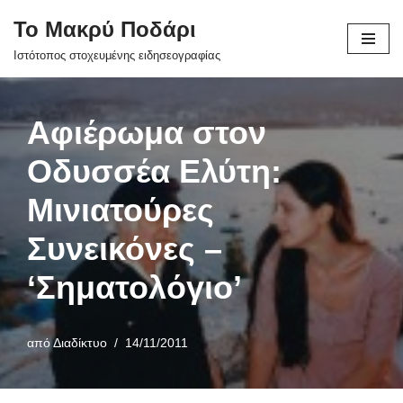
Το Μακρύ Ποδάρι
Μεταπηδήστε
Ιστότοπος στοχευμένης ειδησεογραφίας
στο
περιεχόμενο
Αφιέρωμα στον
Οδυσσέα Ελύτη:
Μινιατούρες
Συνεικόνες –
‘Σηματολόγιο’
από
Διαδίκτυο
14/11/2011