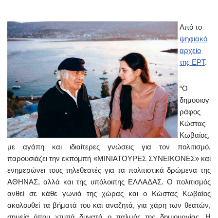
Από το
ψηφιακό
αρχείο
της ΕΡΤ
.
“Ο
δημοσιογ
ράφος
Κώστας
Κωβαίος,
με αγάπη και ιδιαίτερες γνώσεις για τον πολιτισμό,
παρουσιάζει την εκπομπή «ΜΙΝΙΑΤΟΥΡΕΣ ΣΥΝΕΙΚΟΝΕΣ» και
ενημερώνει τους τηλεθεατές για τα πολιτιστικά δρώμενα της
ΑΘΗΝΑΣ, αλλά και της υπόλοιπης ΕΛΛΑΔΑΣ. Ο πολιτισμός
ανθεί σε κάθε γωνιά της χώρας και ο Κώστας Κωβαίος
ακολουθεί τα βήματά του και αναζητά, για χάρη των θεατών,
σημεία όπου χτυπά δυνατά ο παλμός της δημιουργίας. Η